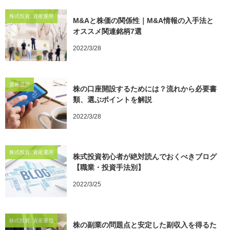
株式投資, 資産運用
M&Aと株価の関係性｜M&A情報の入手法と
オススメ関連銘柄7選
2022/3/28
資産運用
株の口座開設するためには？流れから必要書
類、選ぶポイントを解説
2022/3/28
株式投資, 資産運用
株式投資初心者が絶対読んでおくべきブログ
【職業・投資手法別】
2022/3/25
株式投資, 資産運用
株の副業の問題点と安定した副収入を得るた