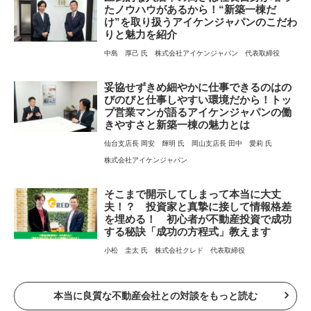
たノウハウがあるから！“新築一棟だ
け”を取り扱うアイケンジャパンのこだわ
りと魅力を紹介
中島 厚己 氏
株式会社アイケンジャパン
代表取締役
妥協せずきめ細やかに仕事できるのはの
びのびと仕事しやすい環境だから！トッ
プ営業マンが語るアイケンジャパンの働
きやすさと新築一棟の魅力とは
仙台支店長 岡安 輝明 氏
岡山支店長 田中 愛莉 氏
株式会社アイケンジャパン
そこまで開示してしまって本当に大丈
夫！？ 投資家と真摯に接して情報格差
を埋める！ 初心者が不動産投資で成功
する秘訣「成功の方程式」教えます
小松 圭太 氏
株式会社クレド
代表取締役
本当に良質な不動産会社との対談をもっと読む