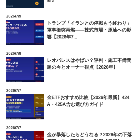
2026/7/9
トランプ「イランとの停戦もう終わり」
軍事衝突再燃——株式市場・原油への影
響【2026年7...
2026/7/8
レオパレスはやばい？評判・施工不備問
題の今とオーナー視点【2026年】
2026/7/7
金ETFおすすめ比較【2026年最新】424
A・425A含む選び方ガイド
2026/7/7
金が暴落したらどうなる？2026年の下落