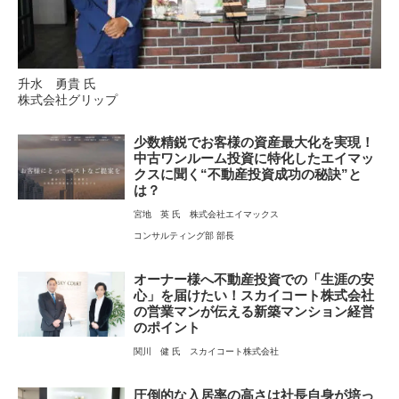
升水 勇貴 氏
株式会社グリップ
少数精鋭でお客様の資産最大化を実現！
中古ワンルーム投資に特化したエイマッ
クスに聞く“不動産投資成功の秘訣”と
は？
宮地 英 氏
株式会社エイマックス
コンサルティング部 部長
オーナー様へ不動産投資での「生涯の安
心」を届けたい！スカイコート株式会社
の営業マンが伝える新築マンション経営
のポイント
関川 健 氏
スカイコート株式会社
圧倒的な入居率の高さは社長自身が培っ