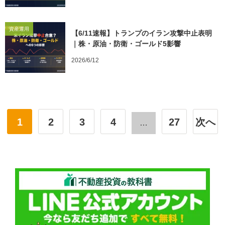
資産運用
【6/11速報】トランプのイラン攻撃中止表明
｜株・原油・防衛・ゴールド5影響
2026/6/12
1
2
3
4
27
次へ
…