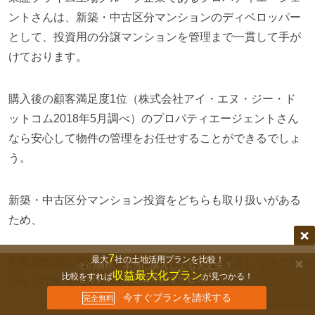
ントさんは、新築・中古区分マンションのディベロッパー
として、投資用の分譲マンションを管理まで一貫して手が
けております。
購入後の顧客満足度1位（株式会社アイ・エヌ・ジー・ド
ットコム2018年5月調べ）のプロパティエージェントさん
なら安心して物件の管理をお任せすることができるでしょ
う。
新築・中古区分マンション投資をどちらも取り扱いがある
ため、
7
最大
社の土地活用プランを比較！
不動産投資に興味がある方は、まず資料請求をしてみては
その物件、本当に購入しても大丈夫？
収益最大化プラン
比較をすれば
が見つかる！
セカンド・オピニオンサービス
いかがでしょうか。
無料で相談する
今すぐプランを請求する