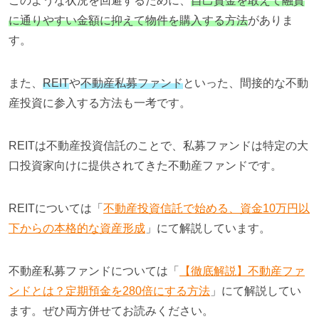
このような状況を回避するために、
自己資金を敢えて融資
に通りやすい金額に抑えて物件を購入する方法
がありま
す。
また、
REIT
や
不動産私募ファンド
といった、間接的な不動
産投資に参入する方法も一考です。
REITは不動産投資信託のことで、私募ファンドは特定の大
口投資家向けに提供されてきた不動産ファンドです。
REITについては「
不動産投資信託で始める、資金10万円以
下からの本格的な資産形成
」にて解説しています。
不動産私募ファンドについては「
【徹底解説】不動産ファ
ンドとは？定期預金を280倍にする方法
」にて解説してい
ます。ぜひ両方併せてお読みください。