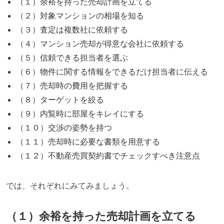
（１）余裕を持った売却計画を立てる
（
２
）対象マンションの相場を知る
（
３
）査定は複数社に依頼する
（４）マンション売却が得意な会社に依頼する
（
５
）信頼できる担当者を選ぶ
（
６
）物件に関する情報をできるだけ担当者に伝える
（
７
）売却時の費用を把握する
（
８
）ターゲットを絞る
（
９
）内覧時に部屋をキレイにする
（
１０
）交渉の姿勢を持つ
（
１１
）売却時に必要な書類を用意する
（
１２
）不動産売買契約書でチェックすべき注意点
では、それぞれにみてみましょう。
（１）余裕を持った売却計画を立てる