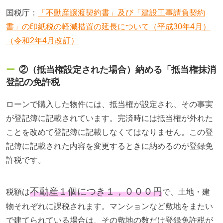
国税庁：
「不動産譲渡契約書」及び「建設工事請負契約
書」の印紙税の軽減措置の延長について（平成30年4月）
（令和2年4月改訂）
②（抵当権設定された場合）納める「抵当権抹消
登記の免許税
ローンで購入した物件には、抵当権が設定され、その事実
が登記簿に記載されています。完済時には抵当権が外れた
ことを改めて登記簿に記載しなくてはなりません。この登
記簿に記載された内容を変更するときに納めるのが登録免
許税です。
不動産１個につき１，０００円
税額は
で、土地・建
物それぞれに課税されます。マンションなど敷地をまたい
で建てられている場合は、その敷地の数だけ登録免許税が