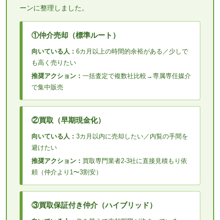
ーンに整理しました。
①仲介売却（標準ルート）
向いている人：
6カ月以上の時間的余裕がある／少しで
も高く売りたい
推奨アクション：
一括査定で複数社比較→専属専任媒介
で集中販売
②買取（早期現金化）
向いている人：
3カ月以内に売却したい／内覧の手間を
避けたい
推奨アクション：
買取専門業者2-3社に直接見積もり依
頼（仲介より1〜3割安）
③買取保証付き仲介（ハイブリッド）