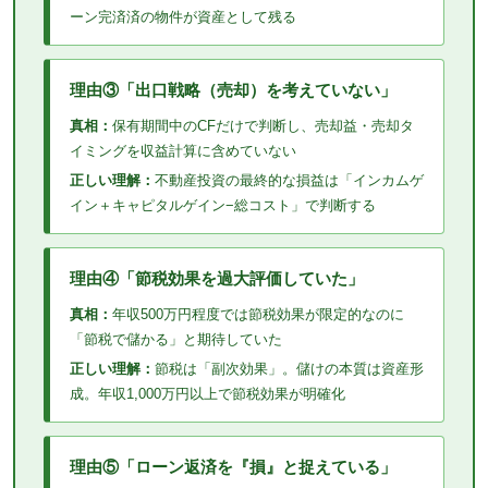
ーン完済済の物件が資産として残る
理由③「出口戦略（売却）を考えていない」
真相：
保有期間中のCFだけで判断し、売却益・売却タ
イミングを収益計算に含めていない
正しい理解：
不動産投資の最終的な損益は「インカムゲ
イン＋キャピタルゲイン−総コスト」で判断する
理由④「節税効果を過大評価していた」
真相：
年収500万円程度では節税効果が限定的なのに
「節税で儲かる」と期待していた
正しい理解：
節税は「副次効果」。儲けの本質は資産形
成。年収1,000万円以上で節税効果が明確化
理由⑤「ローン返済を『損』と捉えている」