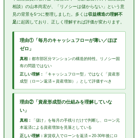
相談）の山本尚宏が、「リノシーは儲からない」という意
見の背景を5つに整理しました。多くは
収益構造の理解不
足
に起因しており、正しく理解すれば評価が変わります。
理由①「毎月のキャッシュフローが薄い／ほぼ
ゼロ」
真相：
都市部区分マンションの構造的特性。リノシー固
有の問題ではない
正しい理解：
「キャッシュフロー型」ではなく「資産形
成型（ローン返済＝資産増加）」として評価すべき
理由②「資産形成型の仕組みを理解していな
い」
真相：
「儲け」を毎月の手残りだけで判断し、ローン元
本返済による資産増加を見落としている
正しい理解：
家賃収入でローンを返済＝20-30年後にロ