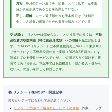
真相：
毎月のローン返済を「出費」とだけ見て、元本返
済が資産形成であることを認識していない
正しい理解：
ローン返済額のうち元本部分は「強制貯
金」。入居者の家賃で自分の資産を積み上げている
💡 結論：
「リノシーは儲からない」という意見の多くは、
不動
産投資の収益構造（特に資産形成型）への理解不足
に起因しま
す。RENOSY（リノシー）は不動産投資売上No.1（※東京商工
リサーチによる不動産投資の売上実績（2026年3月調べ））を
達成している優良サービスですが、「短期で大きく儲ける」投
資ではありません。本記事では収益構造と「儲かる人・儲から
ない人」の違いを詳しく解説します。
📚 リノシー（RENOSY）関連記事
知りたいテーマに合わせてお読みください。
リノシーは詐欺？「騙された」口コミの真相
（詐欺・トラブ