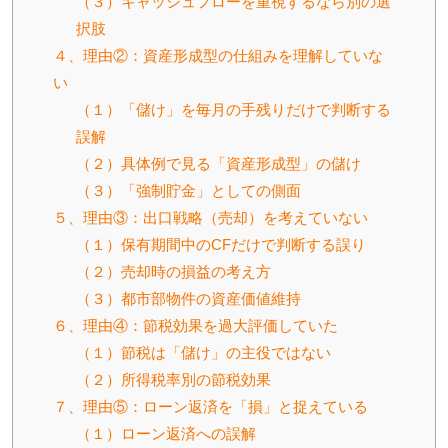
（３）キャッシュフローを重視するなら別の選
択肢
４、理由②：資産形成型の仕組みを理解していな
い
（１）「儲け」を毎月の手残りだけで判断する
誤解
（２）具体例で見る「資産形成型」の儲け
（３）「強制貯金」としての側面
５、理由③：出口戦略（売却）を考えていない
（１）保有期間中のCFだけで判断する誤り
（２）売却時の損益の考え方
（３）都市部物件の資産価値維持
６、理由④：節税効果を過大評価していた
（１）節税は「儲け」の主役ではない
（２）所得税率別の節税効果
７、理由⑤：ローン返済を「損」と捉えている
（１）ローン返済への誤解