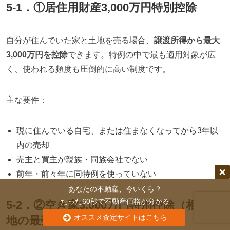
5-1．①居住用財産3,000万円特別控除
自分が住んでいた家と土地を売る場合、
譲渡所得から最大
3,000万円を控除
できます。特例の中で最も適用対象が広
く、使われる頻度も圧倒的に高い制度です。
主な要件：
現に住んでいる自宅、または住まなくなってから3年以
内の売却
売主と買主が親族・同族会社でない
前年・前々年に同特例を使っていない
あなたの不動産、今いくら？
たった60秒で不動産価格が分かる
5-2．②空き家3,000万円特別控除（相続土
オススメ査定サイトはこちら
地の最強特例）