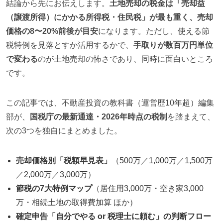
結論から先にお伝えします。
土地売却の税金は「売却益
（譲渡所得）にかかる所得税・住民税」が最も重く、売却
価格の8〜20%前後が目安
になります。ただし、使える節
税特例を見落とすか活用するかで、
手取りが数百万円単位
で変わる
のが土地売却の怖さであり、同時に面白いところ
です。
この記事では、不動産投資の教科書（運営歴10年超）編集
部が、
国税庁の最新通達・2026年時点の税制
を踏まえて、
次の3つを独自にまとめました。
売却価格別「税額早見表」
（500万／1,000万／1,500万
／2,000万／3,000万）
節税の7大特例マップ
（居住用3,000万・空き家3,000
万・相続土地の取得費加算 ほか）
確定申告「自分でやる or 税理士に頼む」の判断フロー