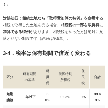
す。
対処法③：相続土地なら「取得費加算の特例」を併用する
相続で取得した土地を売る場合、
相続税の一部を取得費に
加算できる特例
があります。相続税を払った方は絶対に見
落とせない制度です（詳細は第6章）。
3-4．税率は保有期間で倍近く変わる
所
住
所有期間
復興特別
区分
得
民
合計
の基準
所得税
税
税
短期
3
39.6
5年以下
0.63%
9%
譲渡
0%
3%