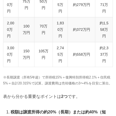
75万
50万
0万
5万
約279万円
71万
円
円
円
円
円
2,00
1,83
約1,5
100
70万
0万
0万
約372万円
58万
万円
円
円
円
円
3,00
2,74
約2,3
150
105万
0万
5万
約558万円
37万
万円
円
円
円
円
※長期譲渡（所有5年超）で所得税15%＋復興特別所得税2.1%＋住民税
5%＝合計20.315%で試算。譲渡費用は売却価格の3〜4%を目安に算出。
表から分かる重要なポイントは
2つ
です。
税額は譲渡所得の約20%（長期）または約40%（短