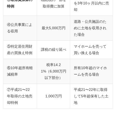
を3年10ヶ月以内に売
特例
取得費に加算
却
道路・公共施設のた
④公共事業によ
最大5,000万円
めに土地を収用され
る収用
た場合
⑤特定居住用財
マイホームを売って
課税の繰り延べ
産の買換え特例
買い換える場合
税率14.2
⑥10年超所有軽
所有10年超のマイホ
1%（6,000万円
減税率
ームを売る場合
以下部分）
⑦平成21〜22
平成21〜22年に取得
年取得の土地売
1,000万円
して5年超保有した土
却特例
地