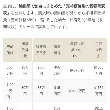
最初に、
編集部で独自にまとめた「売却価格別の税額目安
表」
を公開します。購入時の契約書が見つからず概算取得
費（売却価格×5%）で計算した場合、所有期間5年超（長
期譲渡）のケースで試算しています。
概算
税額（長
手取
売却
譲渡費
譲渡
取得
期：約2
り目
価格
用目安
所得
費
0%）
安
500
25万
20万
455
約388
約92万円
万円
円
円
万円
万円
1,00
50万
35万
915
約779
0万
約186万円
円
円
万円
万円
円
1,50
1,37
約1,1