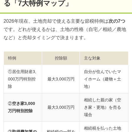
る「7大特例マップ」
2026年現在、土地売却で使える主要な節税特例は
次の7つ
です。どれが使えるかは、土地の性格（自宅／相続／農地
など）と売却タイミングで決まります。
特例
控除額
主な対象
①居住用財産3,
自分が住んでいたマ
000万円特別控
最大3,000万円
イホーム（建物＋土
除
地）
相続した親の家（空
②
空き家3,000
最大3,000万円
き家・更地）を売る
万円特別控除
場合
相続税を払った土地
③
取得費加算の
相続税の一部を