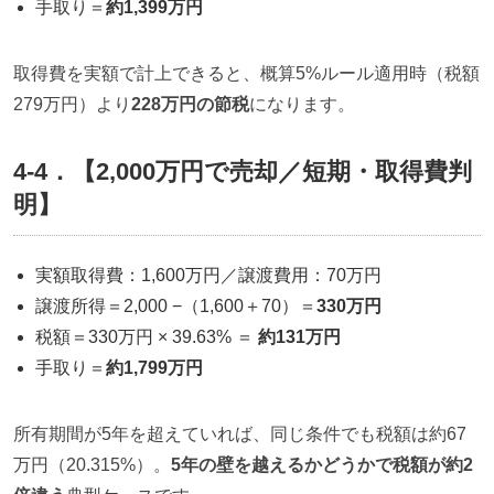
手取り＝
約1,399万円
取得費を実額で計上できると、概算5%ルール適用時（税額
279万円）より
228万円の節税
になります。
4-4．【2,000万円で売却／短期・取得費判
明】
実額取得費：1,600万円／譲渡費用：70万円
譲渡所得＝2,000 −（1,600＋70）＝
330万円
税額＝330万円 × 39.63% ＝
約131万円
手取り＝
約1,799万円
所有期間が5年を超えていれば、同じ条件でも税額は約67
万円（20.315%）。
5年の壁を越えるかどうかで税額が約2