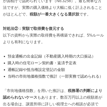
が国税庁で認められています（No.3258）。最も簡単な方
法ですが、実際の購入価格より大幅に低く計上されること
がほとんどで、
税額が一番大きくなる選択肢
です。
対処法②：実額で取得費を復元する
以下の資料から実際の取得費を再構築できれば、5%ルール
よりも有利になります。
預金通帳の出金記録（不動産購入時期の大口振込）
購入時の住宅ローン契約書・返済予定表
通帳記録や抵当権設定登記の金額
当時の市街地価格指数で推計（一部実務で認められる）
「市街地価格指数」を用いた推計は、
税務署の判断により
認められないケース
もあります。数百万円以上の税額差が
出る場合は、譲渡所得に詳しい税理士への相談が必須で