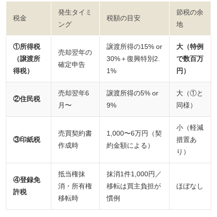
発生タイミ
節税の余
税金
税額の目安
ング
地
①所得税
譲渡所得の15% or
大（特例
売却翌年の
（譲渡所
30%＋復興特別2.
で数百万
確定申告
得税）
1%
円）
売却翌年6
譲渡所得の5% or
大（①と
②住民税
月〜
9%
同様）
小（軽減
売買契約書
1,000〜6万円（契
③印紙税
措置あ
作成時
約金額による）
り）
抵当権抹
抹消1件1,000円／
④登録免
消・所有権
移転は買主負担が
ほぼなし
許税
移転時
慣例