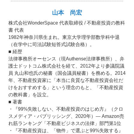
山本 尚宏
株式会社WonderSpace 代表取締役 / 不動産投資の教科
書 代表
1982年神奈川県生まれ。東京大学理学部数学科中退
（在学中に司法試験短答式試験合格）。
■ 経歴
法律事務所オーセンス（現Authense法律事務所）、弁
護士ドットコム株式会社を経て、2012年より参議院議
員 丸山和也氏の秘書（国会議員秘書）を務める。2014
年、不動産投資家に「本当に良質な不動産投資会社だ
けをおすすめする」という理念のもと、「不動産投資
の教科書」を設立。
■ 著書
・『99%失敗しない、不動産投資のはじめ方』（クロ
スメディア・パブリッシング、2020年）― Amazon売
れ筋ランキング「不動産ビジネスの法律」部門第1位
・『不動産投資は、「物件」で選ぶと99%失敗する』