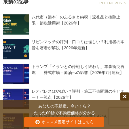
最新の記事
八代市（熊本）のふるさと納税｜返礼品と控除上
限・節税活用術【2026年】
リビンマッチの評判・口コミは怪しい？利用者の本
音を著者が解説【2026年最新】
トランプ「イランとの停戦もう終わり」軍事衝突再
燃——株式市場・原油への影響【2026年7月速報】
レオパレスはやばい？評判・施工不備問題の今とオ
ーナー視点【2026年】
あなたの不動産、今いくら？
たった60秒で不動産価格が分かる
金ETFおすすめ比較【2026年最新】424A・425A含
オススメ査定サイトはこちら
む選び方ガイド