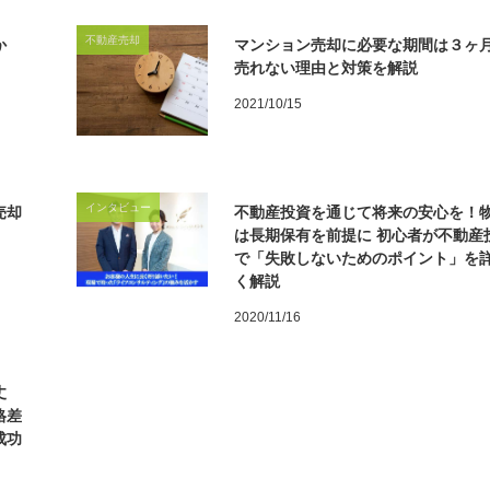
不動産売却
か
マンション売却に必要な期間は３ヶ
売れない理由と対策を解説
2021/10/15
インタビュー
売却
不動産投資を通じて将来の安心を！
は長期保有を前提に 初心者が不動産
で「失敗しないためのポイント」を
く解説
2020/11/16
丈
格差
成功