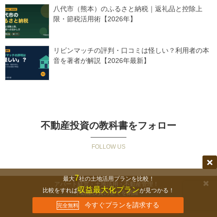
八代市（熊本）のふるさと納税｜返礼品と控除上
限・節税活用術【2026年】
リビンマッチの評判・口コミは怪しい？利用者の本
音を著者が解説【2026年最新】
不動産投資の教科書をフォロー
7
最大
社の土地活用プランを比較！
アパート経営・土地活用・不動産管理！
収益最大化プラン
比較をすれば
が見つかる！
～不動産投資の全てを網羅～
無料セミナーの詳細を見る
今すぐプランを請求する