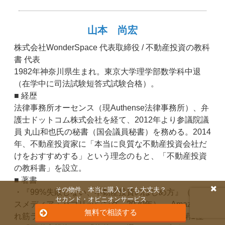
山本 尚宏
株式会社WonderSpace 代表取締役 / 不動産投資の教科
書 代表
1982年神奈川県生まれ。東京大学理学部数学科中退
（在学中に司法試験短答式試験合格）。
■ 経歴
法律事務所オーセンス（現Authense法律事務所）、弁
護士ドットコム株式会社を経て、2012年より参議院議
員 丸山和也氏の秘書（国会議員秘書）を務める。2014
年、不動産投資家に「本当に良質な不動産投資会社だ
けをおすすめする」という理念のもと、「不動産投資
の教科書」を設立。
■ 著書
その物件、本当に購入しても大丈夫？
・『99%失敗しない、不動産投資のはじめ方』（クロ
セカンド・オピニオンサービス
スメディア・パブリッシング、2020年）― Amazon売
無料で相談する
れ筋ランキング「不動産ビジネスの法律」部門第1位