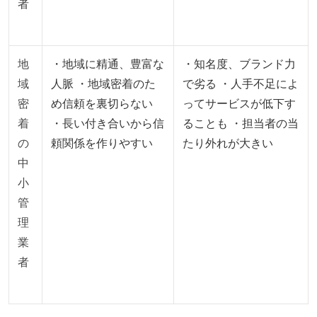
者
地
・地域に精通、豊富な
・知名度、ブランド力
域
人脈 ・地域密着のた
で劣る ・人手不足によ
密
め信頼を裏切らない
ってサービスが低下す
着
・長い付き合いから信
ることも ・担当者の当
の
頼関係を作りやすい
たり外れが大きい
中
小
管
理
業
者