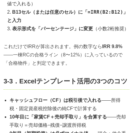
値で入れる）
=IRR(B2:B12)
B13セル（または任意のセル）に「
」
と入力
表示形式を「パーセンテージ」に変更
（小数2桁推奨）
これだけでIRRが算出されます。例の数字なら
IRR 9.8%
——一棟RCの合格ライン（8〜12%）に入っているので
「合格物件」と判定できます。
3-3．Excelテンプレート活用の3つのコツ
キャッシュフロー（CF）は税引後で入れる
——所得
税・固定資産税控除後の純CFで計算する
10年目に「家賃CF＋売却手取り」を合算する
——売却
手取り＝売却価格−残債−譲渡所得税