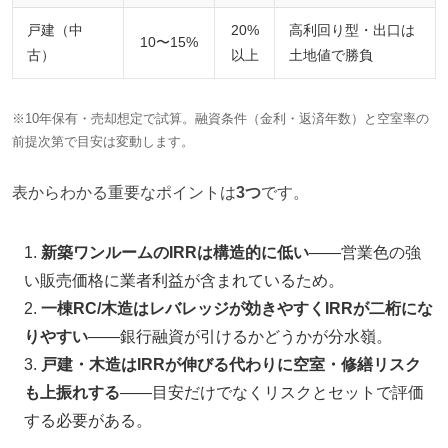
戸建（中
20%
高利回り型・出口は
10〜15%
古）
以上
土地値で勝負
※10年保有・売却想定で試算。融資条件（金利・返済年数）と空室率の
前提次第で目安は変動します。
表からわかる重要なポイントは
3つ
です。
新築ワンルームのIRRは構造的に低い
——営業色の強
い販売価格に業者利益が含まれているため。
一棟RC/木造はレバレッジが効きやすくIRRが二桁にな
りやすい
——銀行融資が引けるかどうかが分水嶺。
戸建・木造はIRRが伸びる代わりに空室・修繕リスク
も上振れする
——目安だけでなくリスクとセットで評価
する必要がある。