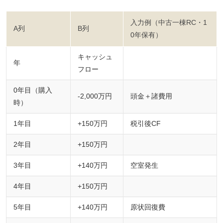
入力例（中古一棟RC・1
A列
B列
0年保有）
キャッシュ
年
フロー
0年目（購入
-2,000万円
頭金＋諸費用
時）
1年目
+150万円
税引後CF
2年目
+150万円
3年目
+140万円
空室発生
4年目
+150万円
5年目
+140万円
原状回復費