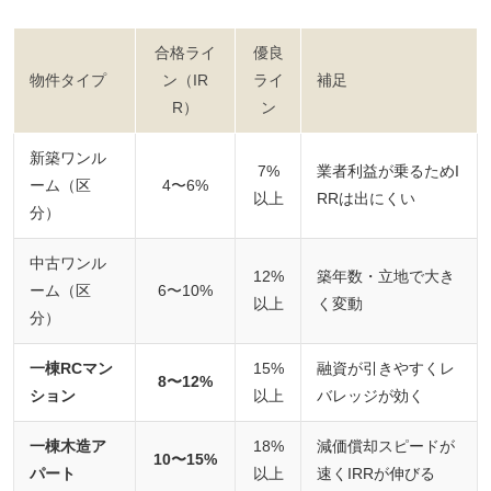
合格ライ
優良
物件タイプ
ン（IR
ライ
補足
R）
ン
新築ワンル
7%
業者利益が乗るためI
ーム（区
4〜6%
以上
RRは出にくい
分）
中古ワンル
12%
築年数・立地で大き
ーム（区
6〜10%
以上
く変動
分）
一棟RCマン
15%
融資が引きやすくレ
8〜12%
ション
以上
バレッジが効く
一棟木造ア
18%
減価償却スピードが
10〜15%
パート
以上
速くIRRが伸びる