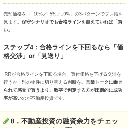
売却価格を「−10%／−5%／±0%」の3パターンでブレ幅を
見ます。
保守シナリオでも合格ラインを超えていれば「買
い」
。
ステップ4：合格ラインを下回るなら「価
格交渉」or「見送り」
IRRが合格ラインを下回る場合、買付価格を下げる交渉を
行うか、別の物件に切り替える判断を。
営業トークに乗せ
られて感覚で買うより、数字で判定する方が圧倒的に成功
率が高い
のが不動産投資です。
8．不動産投資の融資余力をチェッ