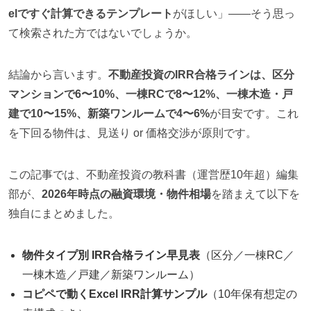
elですぐ計算できるテンプレート
がほしい」——そう思っ
て検索された方ではないでしょうか。
結論から言います。
不動産投資のIRR合格ラインは、区分
マンションで6〜10%、一棟RCで8〜12%、一棟木造・戸
建で10〜15%、新築ワンルームで4〜6%
が目安です。これ
を下回る物件は、見送り or 価格交渉が原則です。
この記事では、不動産投資の教科書（運営歴10年超）編集
部が、
2026年時点の融資環境・物件相場
を踏まえて以下を
独自にまとめました。
物件タイプ別 IRR合格ライン早見表
（区分／一棟RC／
一棟木造／戸建／新築ワンルーム）
コピペで動くExcel IRR計算サンプル
（10年保有想定の