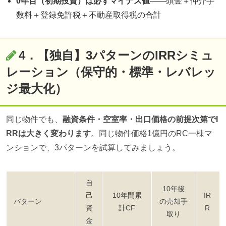
0年目（初期投資）は必ずマイナス値
——頭金＋仲介手
数料＋登録免許税＋不動産取得税の合計
4．【独自】3パターンのIRRシミュ
レーション（保守的・標準・レバレッ
ジ最大化）
同じ物件でも、
融資条件・空室率・出口価格の前提次第でI
RRは大きく変わります
。同じ物件価格1億円のRC一棟マ
ンションで、3パターンを試算してみましょう。
自
10年後
己
10年間累
IR
パターン
の売却手
資
計CF
R
取り
金