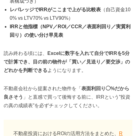
表構成つき）
レバレッジでIRRがここまで上がる比較表
（自己資金10
0% vs LTV70% vs LTV90%）
IRRと他指標（NPV／ROI／CCR／表面利回り／実質利
回り）の使い分け早見表
読み終わる頃には、
Excelに数字を入れて自分でIRRを5分
で計算でき、目の前の物件が「買い／見送り／要交渉」の
どれかを判断できる
ようになります。
不動産会社から提案された物件を「
表面利回り◯%だから
良さそう
」と直感で買って後悔する前に、IRRという”投資
の真の成績表”を必ずチェックしてください。
不動産投資におけるROIの活用方法をまとめた、
R