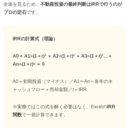
全体を見るため、
不動産投資の最終判断はIRRで行うのが
プロの定石
です。
IRRの計算式（理論）
A0＋ A1÷(1＋r)¹ ＋ A2÷(1＋r)² ＋ A3÷(1＋r)³…＋
An÷(1＋r)ⁿ ＝ 0
A0＝初期投資（マイナス）／A1〜An＝各年のキ
ャッシュフロー＋売却金額／r＝IRR
※実務ではこの式を解く必要はなく、Excelの
IRR
関数
で一発計算できます。