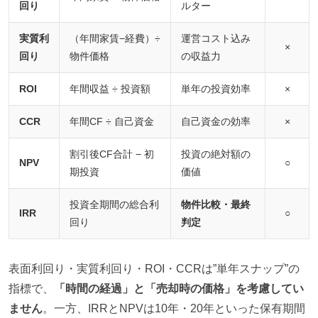
回り
ルター
実質利
（年間家賃−経費）÷
運営コスト込み
×
回り
物件価格
の収益力
ROI
年間収益 ÷ 投資額
単年の投資効率
×
CCR
年間CF ÷ 自己資金
自己資金の効率
×
割引後CF合計 − 初
投資の絶対額の
NPV
○
期投資
価値
投資全期間の総合利
物件比較・最終
IRR
○
回り
判定
表面利回り・実質利回り・ROI・CCRは”単年スナップ”の
指標で、
「時間の経過」と「売却時の価格」を考慮してい
ません
。一方、IRRとNPVは10年・20年といった保有期間