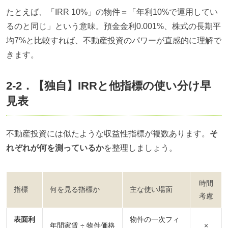
たとえば、「IRR 10%」の物件＝「年利10%で運用してい
るのと同じ」という意味。預金金利0.001%、株式の長期平
均7%と比較すれば、不動産投資のパワーが直感的に理解で
きます。
2-2．【独自】IRRと他指標の使い分け早
見表
不動産投資には似たような収益性指標が複数あります。
そ
れぞれが何を測っているか
を整理しましょう。
時間
指標
何を見る指標か
主な使い場面
考慮
表面利
物件の一次フィ
年間家賃 ÷ 物件価格
×