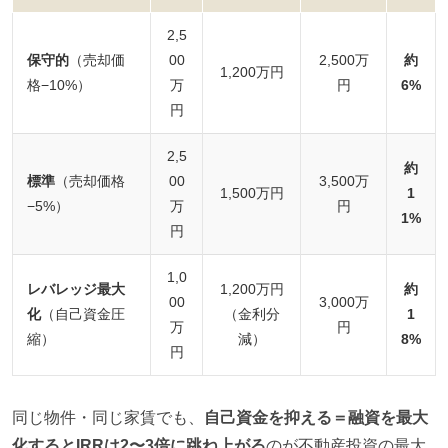
2,5
保守的
（売却価
00
2,500万
約
1,200万円
格−10%）
万
円
6%
円
2,5
約
標準
（売却価格
00
3,500万
1,500万円
1
−5%）
万
円
1%
円
1,0
レバレッジ最大
1,200万円
約
00
3,000万
化
（自己資金圧
（金利分
1
万
円
縮）
減）
8%
円
同じ物件・同じ家賃でも、
自己資金を抑える＝融資を最大
化するとIRRは2〜3倍に跳ね上がる
のが不動産投資の最大