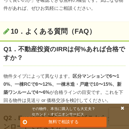
って良いのか」を確認できる無料の機会です。気になる物
件があれば、ぜひお気軽にご相談ください。
10．よくある質問（FAQ）
Q1．不動産投資のIRRは何%あれば合格で
すか？
物件タイプによって異なります。
区分マンションで6〜1
0%、一棟RCで8〜12%、一棟木造・戸建で10〜15%、新
築ワンルームで4〜6%
が合格ラインの目安です。これを下
回る物件は見送り or 価格交渉を検討してください。
その物件、本当に購入しても大丈夫？
セカンド・オピニオンサービス
Q2．Excelテンプレートはどこからダウ
無料で相談する
ンロードできますか？