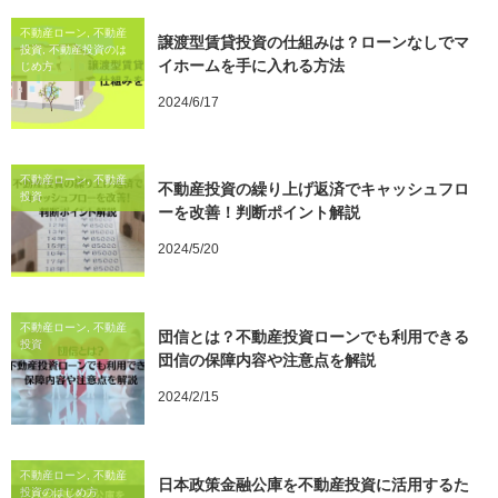
不動産ローン, 不動産
譲渡型賃貸投資の仕組みは？ローンなしでマ
投資, 不動産投資のは
イホームを手に入れる方法
じめ方
2024/6/17
不動産ローン, 不動産
不動産投資の繰り上げ返済でキャッシュフロ
投資
ーを改善！判断ポイント解説
2024/5/20
不動産ローン, 不動産
団信とは？不動産投資ローンでも利用できる
投資
団信の保障内容や注意点を解説
2024/2/15
不動産ローン, 不動産
日本政策金融公庫を不動産投資に活用するた
投資のはじめ方