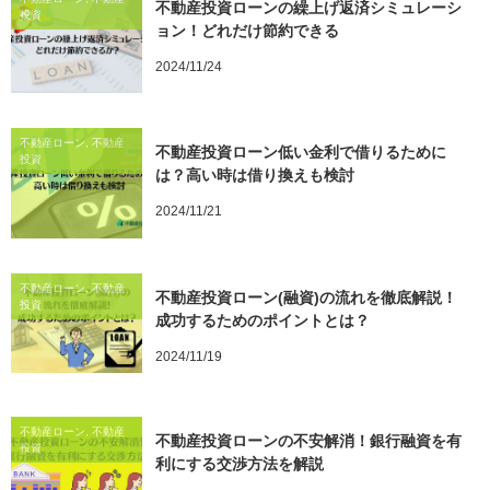
不動産投資ローンの繰上げ返済シミュレーシ
投資
ョン！どれだけ節約できる
2024/11/24
不動産ローン, 不動産
不動産投資ローン低い金利で借りるために
投資
は？高い時は借り換えも検討
2024/11/21
不動産ローン, 不動産
不動産投資ローン(融資)の流れを徹底解説！
投資
成功するためのポイントとは？
2024/11/19
不動産ローン, 不動産
不動産投資ローンの不安解消！銀行融資を有
投資
利にする交渉方法を解説