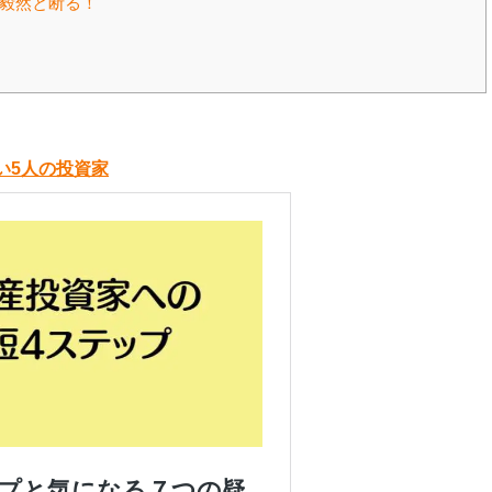
毅然と断る！
い5人の投資家