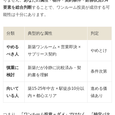
りません。
あなたの属性・物件・契約条件・財務状況の4
要素を総合判断
することで、ワンルーム投資が成功する可
能性は十分にあります。
分類
典型的な属性
判定
やめる
新築ワンルーム × 営業即決 ×
やめとけ
べき人
サブリース契約
慎重に
新築だが冷静に比較済み・契
条件次第
検討
約書を理解
向いて
築15-25年中古 × 駅徒歩10分以
進める価
いる人
内 × 都心エリア
値あり
つまり、
「ワンルーム投資 = ダメ」ではなく、「特定パタ