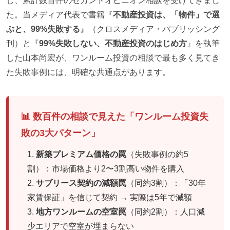
し、累計数百件のセカンドオピニオン相談を受けてきまし
た。当メディア代表で書籍『
不動産投資は、「物件」で選
ぶと、99%失敗する
』（クロスメディア・パブリッシング
刊）と『
99%失敗しない、不動産投資のはじめ方
』を執筆
した山本尚宏が、ワンルーム投資の相談で最も多く見てき
た失敗事例には、明確な共通点があります。
📊 数百件の相談で見えた「ワンルーム投資失
敗の3大パターン」
新築プレミアム価格の罠
（失敗事例の約5
割）：市場価格より2〜3割高い物件を購入
サブリース契約の減額罠
（同約3割）：「30年
家賃保証」を信じて契約 → 実際は5年で減額
地方ワンルームの空室罠
（同約2割）：人口減
少エリアで空室が埋まらない