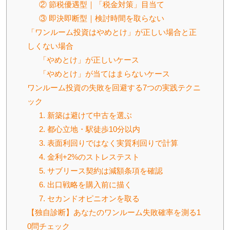
② 節税優遇型｜「税金対策」目当て
③ 即決即断型｜検討時間を取らない
「ワンルーム投資はやめとけ」が正しい場合と正
しくない場合
「やめとけ」が正しいケース
「やめとけ」が当てはまらないケース
ワンルーム投資の失敗を回避する7つの実践テクニ
ック
1. 新築は避けて中古を選ぶ
2. 都心立地・駅徒歩10分以内
3. 表面利回りではなく実質利回りで計算
4. 金利+2%のストレステスト
5. サブリース契約は減額条項を確認
6. 出口戦略を購入前に描く
7. セカンドオピニオンを取る
【独自診断】あなたのワンルーム失敗確率を測る1
0問チェック