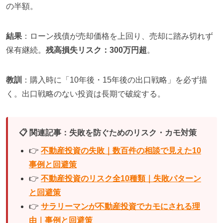
の半額。
結果
：ローン残債が売却価格を上回り、売却に踏み切れず
保有継続。
残高損失リスク：300万円超
。
教訓
：購入時に「10年後・15年後の出口戦略」を必ず描
く。出口戦略のない投資は長期で破綻する。
📋 関連記事：失敗を防ぐためのリスク・カモ対策
👉
不動産投資の失敗｜数百件の相談で見えた10
事例と回避策
👉
不動産投資のリスク全10種類｜失敗パターン
と回避策
👉
サラリーマンが不動産投資でカモにされる理
由｜事例と回避策