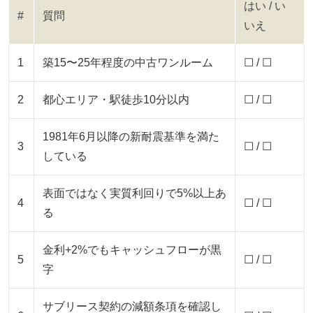
はい / い
#
質問
いえ
1
築15〜25年程度の中古ワンルーム
☐ / ☐
2
都心エリア・駅徒歩10分以内
☐ / ☐
1981年6月以降の新耐震基準を満た
3
☐ / ☐
している
表面ではなく実質利回りで5%以上あ
4
☐ / ☐
る
金利+2%でもキャッシュフローが黒
5
☐ / ☐
字
サブリース契約の減額条項を確認し