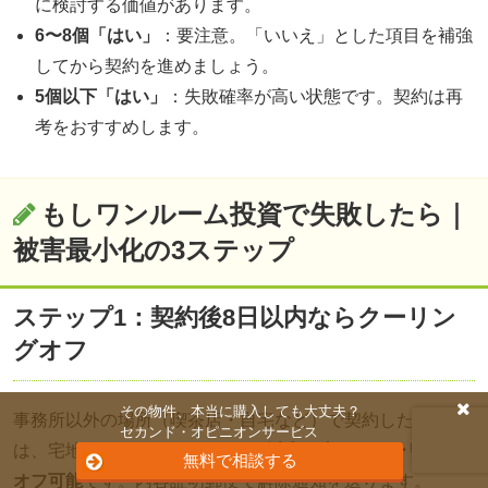
に検討する価値があります。
6〜8個「はい」
：要注意。「いいえ」とした項目を補強
してから契約を進めましょう。
5個以下「はい」
：失敗確率が高い状態です。契約は再
考をおすすめします。
もしワンルーム投資で失敗したら｜
被害最小化の3ステップ
ステップ1：契約後8日以内ならクーリン
グオフ
その物件、本当に購入しても大丈夫？
事務所以外の場所（喫茶店・自宅など）で契約した場合
セカンド・オピニオンサービス
は、宅地建物取引業法により
8日以内に書面でクーリング
無料で相談する
オフ可能
です。内容証明郵便で解除通知を送ります。