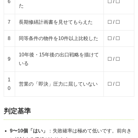
6
☐ / ☐
た
7
長期修繕計画書を見せてもらえた
☐ / ☐
8
同等条件の物件を10件以上比較した
☐ / ☐
10年後・15年後の出口戦略を描けて
9
☐ / ☐
いる
1
営業の「即決」圧力に屈していない
☐ / ☐
0
判定基準
9〜10個「はい」
：失敗確率は極めて低いです。前向き