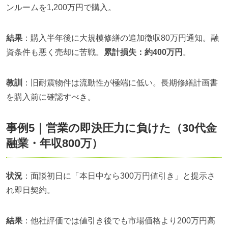
ンルームを1,200万円で購入。
結果
：購入半年後に大規模修繕の追加徴収80万円通知。融
資条件も悪く売却に苦戦。
累計損失：約400万円
。
教訓
：旧耐震物件は流動性が極端に低い。長期修繕計画書
を購入前に確認すべき。
事例5｜営業の即決圧力に負けた（30代金
融業・年収800万）
状況
：面談初日に「本日中なら300万円値引き」と提示さ
れ即日契約。
結果
：他社評価では値引き後でも市場価格より200万円高