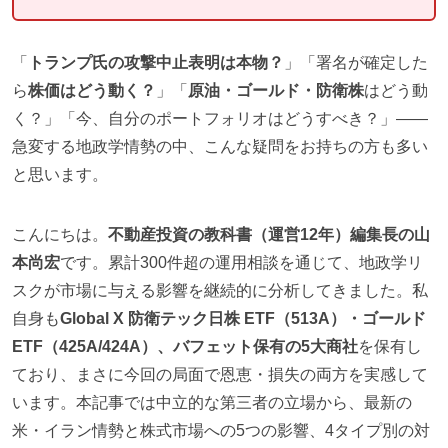
「
トランプ氏の攻撃中止表明は本物？
」「署名が確定した
ら
株価はどう動く？
」「
原油・ゴールド・防衛株
はどう動
く？」「今、自分のポートフォリオはどうすべき？」――
急変する地政学情勢の中、こんな疑問をお持ちの方も多い
と思います。
こんにちは。
不動産投資の教科書（運営12年）編集長の山
本尚宏
です。累計300件超の運用相談を通じて、地政学リ
スクが市場に与える影響を継続的に分析してきました。私
自身も
Global X 防衛テック日株 ETF（513A）・ゴールド
ETF（425A/424A）、バフェット保有の5大商社
を保有し
ており、まさに今回の局面で恩恵・損失の両方を実感して
います。本記事では中立的な第三者の立場から、最新の
米・イラン情勢と株式市場への5つの影響、4タイプ別の対