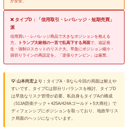
が安全。
❌ タイプD：「信用取引・レバレッジ・短期売買」
派
信用買い・レバレッジ商品で大きなポジションを抱える
方。
トランプ大統領の一言で乱高下する局面
で、追証発
生・強制ロスカットのリスク大。早急にポジション縮小・
損切りラインの再設定を。「逆張りナンピン」は厳禁。
💡 山本尚宏より：
タイプA・Bなら今回の局面は耐えや
すいです。タイプCは部分リバランスを検討、タイプD
は早急なリスク管理が必要。私自身もタイプAの構成
（513A防衛テック＋425A/424Aゴールド＋5大商社）で
ディフェンシブにポジションを取っており、地政学リス
ク局面のヘッジになっています。