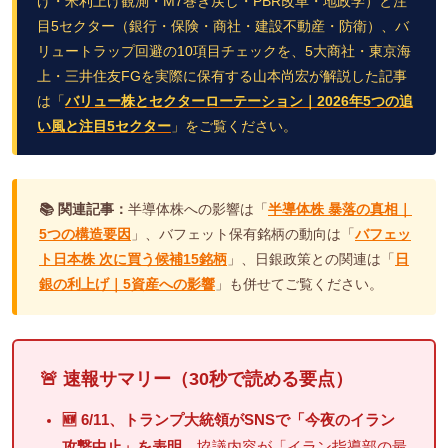
げ・米利上げ観測・M7巻き戻し・PBR改革・地政学）と注
目5セクター（銀行・保険・商社・建設不動産・防衛）、バ
リュートラップ回避の10項目チェックを、5大商社・東京海
上・三井住友FGを実際に保有する山本尚宏が解説した記事
は「
バリュー株とセクターローテーション｜2026年5つの追
い風と注目5セクター
」をご覧ください。
📚 関連記事：
半導体株への影響は「
半導体株 暴落の真相｜
5つの構造要因
」、バフェット保有銘柄の動向は「
バフェッ
ト日本株 次に買う候補15銘柄
」、日銀政策との関連は「
日
銀の利上げ｜5資産への影響
」も併せてご覧ください。
🚨 速報サマリー（30秒で読める要点）
🆕 6/11、トランプ大統領がSNSで「今夜のイラン
攻撃中止」を表明
。協議内容が「イラン指導部の最