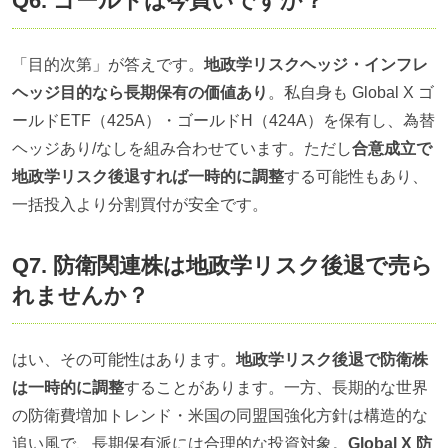
Q6. ゴールドは今買いですか？
「目的次第」が答えです。
地政学リスクヘッジ・インフレ
ヘッジ目的なら長期保有の価値あり
。私自身も Global X ゴ
ールドETF（425A）・ゴールドH（424A）を保有し、為替
ヘッジあり/なしを組み合わせています。ただし
合意成立で
地政学リスク後退すれば一時的に調整
する可能性もあり、
一括投入より分割買付が安全です。
Q7. 防衛関連株は地政学リスク後退で売ら
れませんか？
はい、その可能性はあります。
地政学リスク後退で防衛株
は一時的に調整
することがあります。一方、長期的な世界
の防衛費増加トレンド・米国の同盟国強化方針は構造的な
追い風で、長期保有派には合理的な投資対象。
Global X 防