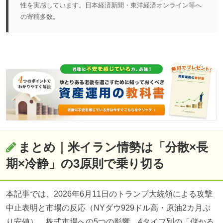
性を実感しています。日本経済新聞・東洋経済オンライン等へ
の寄稿多数。
まとめ｜米イラン情勢は「分散×長
期×冷静」の3原則で乗り切る
本記事では、2026年6月11日のトランプ大統領による攻撃
中止表明と市場の反応（NYダウ929ドル高・原油2カ月ぶ
り安値）、株式市場への5つの影響、4タイプ別の「儲かる