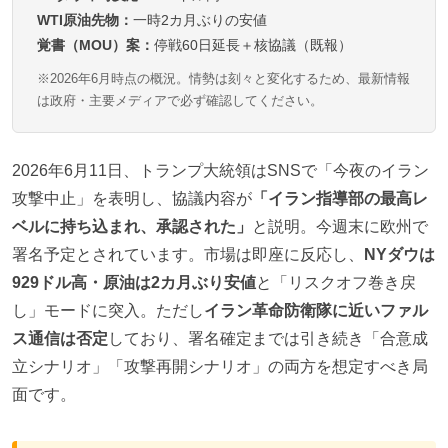
WTI原油先物：
一時2カ月ぶりの安値
覚書（MOU）案：
停戦60日延長＋核協議（既報）
※2026年6月時点の概況。情勢は刻々と変化するため、最新情報
は政府・主要メディアで必ず確認してください。
2026年6月11日、トランプ大統領はSNSで「今夜のイラン
攻撃中止」を表明し、協議内容が
「イラン指導部の最高レ
ベルに持ち込まれ、承認された」
と説明。今週末に欧州で
署名予定とされています。市場は即座に反応し、
NYダウは
929ドル高・原油は2カ月ぶり安値
と「リスクオフ巻き戻
し」モードに突入。ただし
イラン革命防衛隊に近いファル
ス通信は否定
しており、署名確定までは引き続き「合意成
立シナリオ」「攻撃再開シナリオ」の両方を想定すべき局
面です。