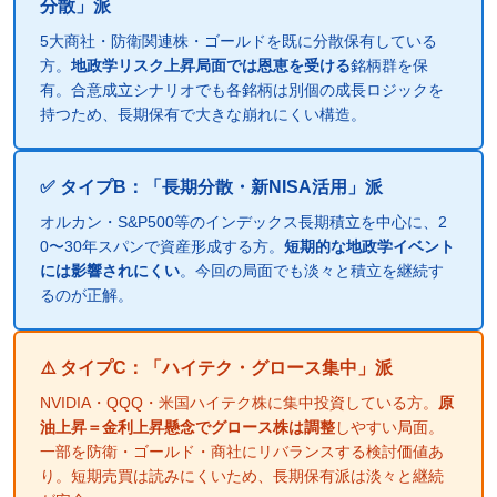
分散」派
5大商社・防衛関連株・ゴールドを既に分散保有している
方。
地政学リスク上昇局面では恩恵を受ける
銘柄群を保
有。合意成立シナリオでも各銘柄は別個の成長ロジックを
持つため、長期保有で大きな崩れにくい構造。
✅ タイプB：「長期分散・新NISA活用」派
オルカン・S&P500等のインデックス長期積立を中心に、2
0〜30年スパンで資産形成する方。
短期的な地政学イベント
には影響されにくい
。今回の局面でも淡々と積立を継続す
るのが正解。
⚠️ タイプC：「ハイテク・グロース集中」派
NVIDIA・QQQ・米国ハイテク株に集中投資している方。
原
油上昇＝金利上昇懸念でグロース株は調整
しやすい局面。
一部を防衛・ゴールド・商社にリバランスする検討価値あ
り。短期売買は読みにくいため、長期保有派は淡々と継続