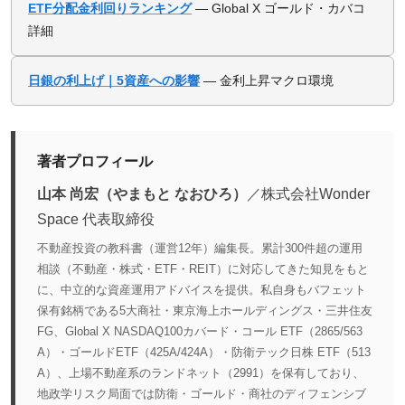
ETF分配金利回りランキング
— Global X ゴールド・カバコ
詳細
日銀の利上げ｜5資産への影響
— 金利上昇マクロ環境
著者プロフィール
山本 尚宏（やまもと なおひろ）
／株式会社Wonder
Space 代表取締役
不動産投資の教科書（運営12年）編集長。累計300件超の運用
相談（不動産・株式・ETF・REIT）に対応してきた知見をもと
に、中立的な資産運用アドバイスを提供。私自身もバフェット
保有銘柄である5大商社・東京海上ホールディングス・三井住友
FG、Global X NASDAQ100カバード・コール ETF（2865/563
A）・ゴールドETF（425A/424A）・防衛テック日株 ETF（513
A）、上場不動産系のランドネット（2991）を保有しており、
地政学リスク局面では防衛・ゴールド・商社のディフェンシブ