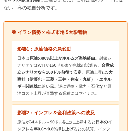
ない、私の独自分析です。
🎯 イラン情勢 × 株式市場 5大影響軸
影響1：原油価格の急変動
日本は
原油の80%以上がホルムズ海峡経由
。封鎖シ
ナリオではWTIが150ドルまで急騰の試算も。
合意成
立シナリオなら100ドル前後で安定
。原油上昇は
5大
商社（伊藤忠・三菱・三井・住友・丸紅）・エネル
ギー関連株
に追い風。逆に運輸・電力・石化など原
油コスト上昇が直撃する業種にはマイナス。
影響2：インフレ＆金利政策への波及
原油が64.4ドル→90ドル以上に上昇すると
日本のイ
ンフレを年0.6〜0.8%押し上げ
るとの試算。インフ