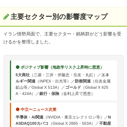
主要セクター別の影響度マップ
イラン情勢局面で、主要セクター・銘柄群がどう影響を受
けるかを整理しました。
🟢 ポジティブ影響（地政学リスク上昇時に恩恵）
5大商社
（三菱・三井・伊藤忠・住友・丸紅）／
エネ
ルギー関連
（INPEX・出光等）／
防衛関連
（住友金属
鉱山等／Global X 513A）／
ゴールド
（Global X 425
A・424A）／
銀行・保険
（金利上昇で恩恵）
🟠 中立〜ニュース次第
半導体・AI関連
（NVIDIA・東京エレクトロン等）／
N
ASDAQ100カバコ
（Global X 2865・563A）／
不動産