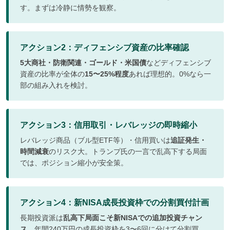
す。まずは冷静に情勢を観察。
アクション2：ディフェンシブ資産の比率確認
5大商社・防衛関連・ゴールド・米国債
などディフェンシブ
資産の比率が全体の
15〜25%程度
あれば理想的。0%なら一
部の組み入れを検討。
アクション3：信用取引・レバレッジの即時縮小
レバレッジ商品（ブル型ETF等）・信用買いは
追証発生・
時間減衰
のリスク大。トランプ氏の一言で乱高下する局面
では、ポジション縮小が安全策。
アクション4：新NISA成長投資枠での分割買付計画
長期投資派は
乱高下局面こそ新NISAでの追加投資チャン
ス
。年間240万円の成長投資枠を3〜6回に分けて分割買