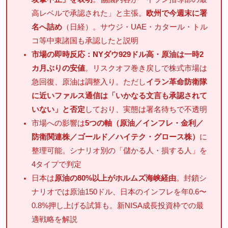
高レベルで承認された」と主張。
欧州で今週末に署
名へ詰め
（日経）。サウジ・UAE・カタール・トル
コ等中東諸国も承認したと説明
市場の即時反応：NYダウ929ドル高・原油は一時2
カ月ぶりの安値
。リスクオフ巻き戻しで株式市場は
急回復、原油は調整入り。ただし
イラン革命防衛隊
に近いファルス通信は「いかなる文言も承認されて
いない」と否定
しており、実態は署名待ちで不透明
市場への影響は
5つの軸（原油／インフレ・金利／
防衛関連株／ゴールド／ハイテク・グロース株）
に
整理可能。シナリオ別の「儲かる人・損する人」を
4タイプで判定
日本は
原油の80%以上がホルムズ海峡経由
。封鎖シ
ナリオでは原油150ドル、日本のインフレを年0.6〜
0.8%押し上げる試算も。新NISA成長投資枠での最
適戦略を解説