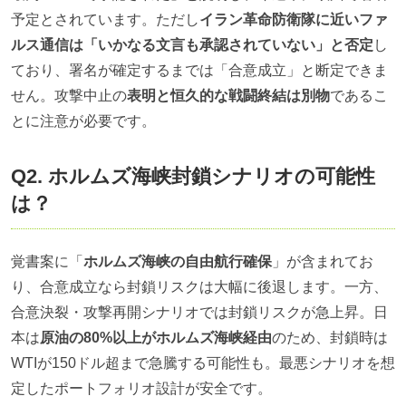
予定とされています。ただし
イラン革命防衛隊に近いファ
ルス通信は「いかなる文言も承認されていない」と否定
し
ており、署名が確定するまでは「合意成立」と断定できま
せん。攻撃中止の
表明と恒久的な戦闘終結は別物
であるこ
とに注意が必要です。
Q2. ホルムズ海峡封鎖シナリオの可能性
は？
覚書案に「
ホルムズ海峡の自由航行確保
」が含まれてお
り、合意成立なら封鎖リスクは大幅に後退します。一方、
合意決裂・攻撃再開シナリオでは封鎖リスクが急上昇。日
本は
原油の80%以上がホルムズ海峡経由
のため、封鎖時は
WTIが150ドル超まで急騰する可能性も。最悪シナリオを想
定したポートフォリオ設計が安全です。