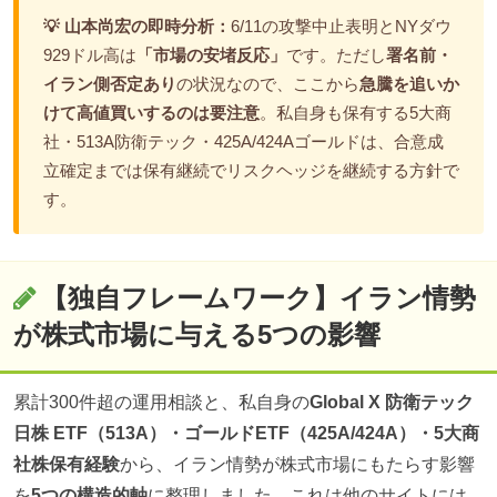
💡 山本尚宏の即時分析：
6/11の攻撃中止表明とNYダウ
929ドル高は
「市場の安堵反応」
です。ただし
署名前・
イラン側否定あり
の状況なので、ここから
急騰を追いか
けて高値買いするのは要注意
。私自身も保有する5大商
社・513A防衛テック・425A/424Aゴールドは、合意成
立確定までは保有継続でリスクヘッジを継続する方針で
す。
【独自フレームワーク】イラン情勢
が株式市場に与える5つの影響
累計300件超の運用相談と、私自身の
Global X 防衛テック
日株 ETF（513A）・ゴールドETF（425A/424A）・5大商
社株保有経験
から、イラン情勢が株式市場にもたらす影響
を
5つの構造的軸
に整理しました。これは他のサイトには