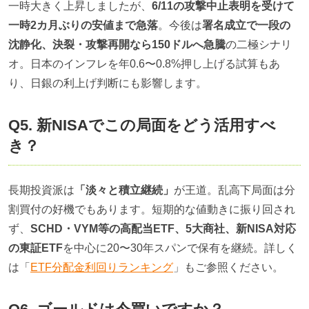
一時大きく上昇しましたが、
6/11の攻撃中止表明を受けて
一時2カ月ぶりの安値まで急落
。今後は
署名成立で一段の
沈静化、決裂・攻撃再開なら150ドルへ急騰
の二極シナリ
オ。日本のインフレを年0.6〜0.8%押し上げる試算もあ
り、日銀の利上げ判断にも影響します。
Q5. 新NISAでこの局面をどう活用すべ
き？
長期投資派は
「淡々と積立継続」
が王道。乱高下局面は分
割買付の好機でもあります。短期的な値動きに振り回され
ず、
SCHD・VYM等の高配当ETF、5大商社、新NISA対応
の東証ETF
を中心に20〜30年スパンで保有を継続。詳しく
は「
ETF分配金利回りランキング
」もご参照ください。