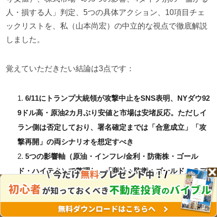
人・損する人」判定、5つの具体アクション、10項目チェ
ックリストを、私（山本尚宏）の中立的な視点で徹底解説
しました。
覚えていただきたい結論は3点です：
6/11にトランプ大統領が攻撃中止をSNS表明、NYダウ92
9ドル高・原油2カ月ぶり安値と市場は安堵反応。ただしイ
ラン側は否定しており、署名確定までは「合意成立」「攻
撃再開」の両シナリオを想定すべき
5つの影響軸（原油・インフレ/金利・防衛株・ゴール
ド・ハイテク）で整理し、「商社＋防衛＋ゴールド」のデ
株式投資を本格的に学びたい方へ
ィフェンシブ配分が王道
株式投資スクール
パニック売り禁止・信用縮小・分割買付・情報源見直し
無料で体験する
の4原則を守れば、地政学リスクは資産形成の機会にも変わ