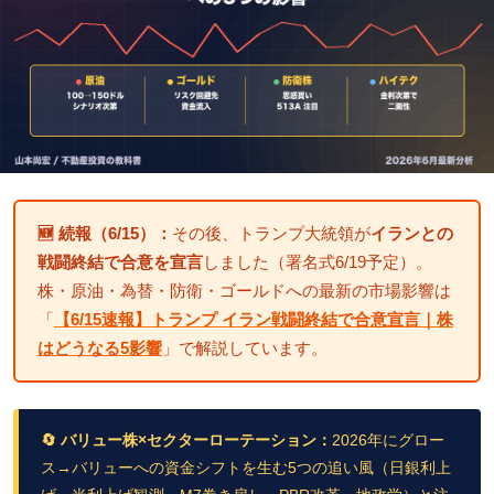
🆕 続報（6/15）：
その後、トランプ大統領が
イランとの
戦闘終結で合意を宣言
しました（署名式6/19予定）。
株・原油・為替・防衛・ゴールドへの最新の市場影響は
「
【6/15速報】トランプ イラン戦闘終結で合意宣言｜株
はどうなる5影響
」で解説しています。
🔄 バリュー株×セクターローテーション：
2026年にグロー
ス→バリューへの資金シフトを生む5つの追い風（日銀利上