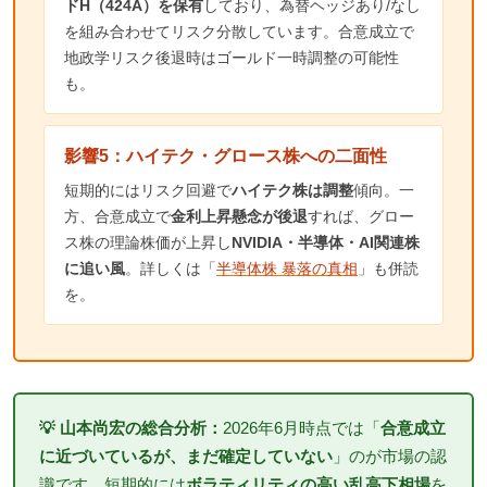
ドH（424A）を保有
しており、為替ヘッジあり/なし
を組み合わせてリスク分散しています。合意成立で
地政学リスク後退時はゴールド一時調整の可能性
も。
影響5：ハイテク・グロース株への二面性
短期的にはリスク回避で
ハイテク株は調整
傾向。一
方、合意成立で
金利上昇懸念が後退
すれば、グロー
ス株の理論株価が上昇し
NVIDIA・半導体・AI関連株
に追い風
。詳しくは「
半導体株 暴落の真相
」も併読
を。
💡 山本尚宏の総合分析：
2026年6月時点では「
合意成立
に近づいているが、まだ確定していない
」のが市場の認
識です。短期的には
ボラティリティの高い乱高下相場
を