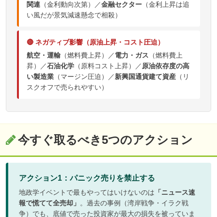
関連
（金利動向次第）／
金融セクター
（金利上昇は追
い風だが景気減速懸念で相殺）
🔴 ネガティブ影響（原油上昇・コスト圧迫）
航空・運輸
（燃料費上昇）／
電力・ガス
（燃料費上
昇）／
石油化学
（原料コスト上昇）／
原油依存度の高
い製造業
（マージン圧迫）／
新興国通貨建て資産
（リ
スクオフで売られやすい）
今すぐ取るべき5つのアクション
アクション1：パニック売りを禁止する
地政学イベントで最もやってはいけないのは
「ニュース速
報で慌てて全売却」
。過去の事例（湾岸戦争・イラク戦
争）でも、底値で売った投資家が最大の損失を被っていま