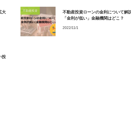
不動産投資
拡大
不動産投資ローンの金利について解
「金利が低い」金融機関はどこ？
2022/11/1
い投