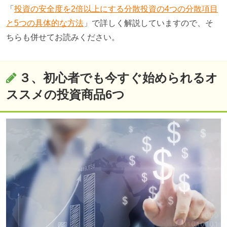
「
投資の安全度を
2
倍以上にする分散投資の
4
つの分散項目
と
5
つの具体的な方法
」で詳しく解説していますので、そ
ちらも併せてお読みください。
３、初心者でも今すぐ始められるオ
ススメの投資商品6つ