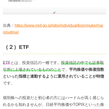
出典：
https://www.mof.go.jp/jgbs/individual/kojinmuke/mai
n/outline/
（２）
ETF
ETF
とは、投資信託の一種です。
投資信託の中でも証券取
引所に上場されているもののこと
で、
平均株価や株価指数
といった指標と連動するように運用されていることが特徴
です。
個別株への投資だと初心者の方にはハードルが高く感じら
れるかも知れませんが、日経平均株価や
TOPIX
といった株