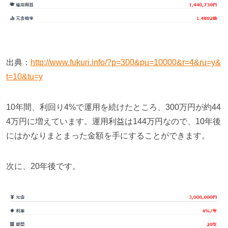
出典：
http://www.fukuri.info/?p=300&pu=10000&r=4&ru=y&
t=10&tu=y
10
年間、利回り
4%
で運用を続けたところ、
300
万円が約
44
4
万円に増えています。運用利益は
144
万円なので、
10
年後
にはかなりまとまった金額を手にすることができます。
次に、
20
年後です。