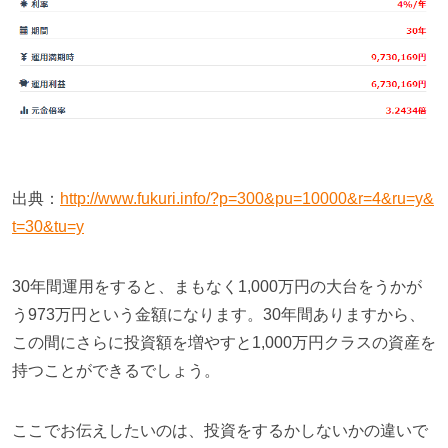
出典：
http://www.fukuri.info/?p=300&pu=10000&r=4&ru=y&
t=30&tu=y
30
年間運用をすると、まもなく
1,000
万円の大台をうかが
う
973
万円という金額になります。
30
年間ありますから、
この間にさらに投資額を増やすと
1,000
万円クラスの資産を
持つことができるでしょう。
ここでお伝えしたいのは、投資をするかしないかの違いで