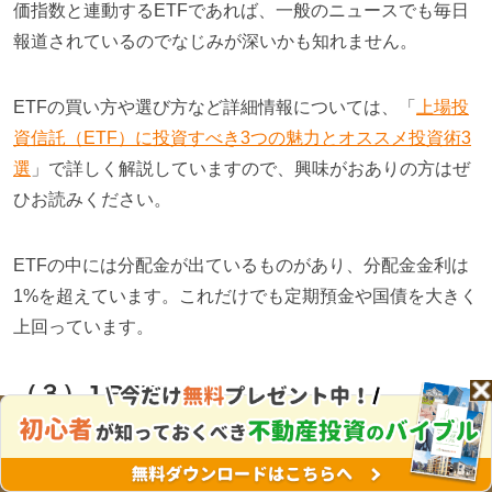
価指数と連動する
ETF
であれば、一般のニュースでも毎日
報道されているのでなじみが深いかも知れません。
ETF
の買い方や選び方など詳細情報については、「
上場投
資信託（
ETF
）に投資すべき
3
つの魅力とオススメ投資術
3
選
」で詳しく解説していますので、興味がおありの方はぜ
ひお読みください。
ETF
の中には分配金が出ているものがあり、分配金金利は
1%
を超えています。これだけでも定期預金や国債を大きく
上回っています。
（３）
J-REIT
株式投資を本格的に学びたい方へ
株式投資スクール
J-REIT
とは、
証券取引所に上場されている投資信託の中
無料で体験する