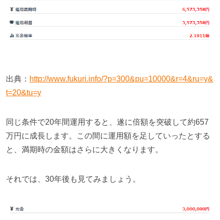
出典：
http://www.fukuri.info/?p=300&pu=10000&r=4&ru=y&
t=20&tu=y
同じ条件で
20
年間運用すると、遂に倍額を突破して約
657
万円に成長します。この間に運用額を足していったとする
と、満期時の金額はさらに大きくなります。
それでは、
30
年後も見てみましょう。