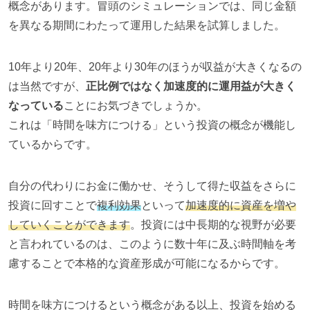
概念があります。冒頭のシミュレーションでは、同じ金額
を異なる期間にわたって運用した結果を試算しました。
10
年より
20
年、
20
年より
30
年のほうが収益が大きくなるの
は当然ですが、
正比例ではなく加速度的に運用益が大きく
なっている
ことにお気づきでしょうか。
これは「時間を味方につける」という投資の概念が機能し
ているからです。
自分の代わりにお金に働かせ、そうして得た収益をさらに
投資に回すことで
複利効果
といって
加速度的に資産を増や
していくことができます
。投資には中長期的な視野が必要
と言われているのは、このように数十年に及ぶ時間軸を考
慮することで本格的な資産形成が可能になるからです。
時間を味方につけるという概念がある以上、投資を始める